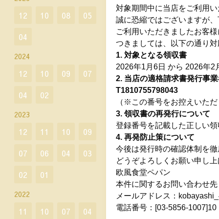
対象期間中に当店をご利用い
12
10
08
05
誠に恐縮ではございますが、
ご利用いただきましたお客様
04
つきましては、以下の通り対
2024
1. 対象となる領収書
2026年1月6日 から 202
12
10
09
07
2. 当店の適格請求書発行事
T1810755798043
04
02
（※この番号をお控えいただ
2023
3. 領収書の再発行について
登録番号を記載した正しい領
12
11
10
09
4. 再発防止策について
今後は発行時の確認体制を徹
07
06
04
03
どうぞよろしくお願い申し上
欧風食堂ペパン
02
01
本件に関するお問い合わせ先
2022
メールアドレス：kobayashi_41
電話番号：[03-5856-1007
11
10
07
04