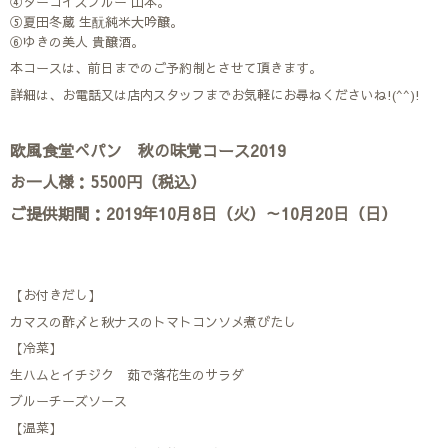
④ターコイズブルー 山本｡
⑤夏田冬蔵 生酛純米大吟醸｡
⑥ゆきの美人 貴醸酒｡
本コースは、前日までのご予約制とさせて頂きます。
詳細は、お電話又は店内スタッフまでお気軽にお尋ねくださいね!(^^)!
欧風食堂ぺパン 秋の味覚コース2019
お一人様：5500円（税込）
ご提供期間：2019年10月8日（火）～10月20日（日）
【お付きだし】
カマスの酢〆と秋ナスのトマトコンソメ煮びたし
【冷菜】
生ハムとイチジク 茹で落花生のサラダ
ブルーチーズソース
【温菜】