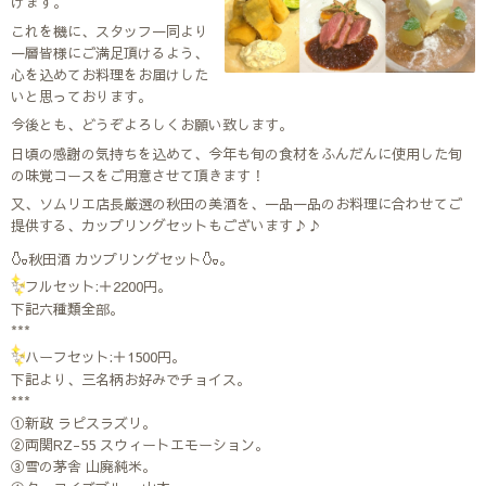
げます。
これを機に、スタッフ一同より
一層皆様にご満足頂けるよう、
心を込めてお料理をお届けした
いと思っております。
今後とも、どうぞよろしくお願い致します。
日頃の感謝の気持ちを込めて、今年も旬の食材をふんだんに使用した旬
の味覚コースをご用意させて頂きます！
又、ソムリエ店長厳選の秋田の美酒を、一品一品のお料理に合わせてご
提供する、カップリングセットもございます♪♪
🍶
🍶
秋田酒 カツプリングセット
｡
✨
フルセット:＋2200円｡
下記六種類全部｡
***
✨
ハーフセット:＋1500円｡
下記より、三名柄お好みでチョイス｡
***
①新政 ラピスラズリ｡
②両関RZ-55 スウィートエモーション｡
③雪の茅舎 山廃純米｡