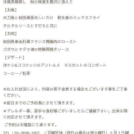
洋風茶碗蒸し 秋の味覚を贅沢に添えて
【お魚】
太刀魚と秋田産原木しいたけ 新生姜のミックスフライ
タルタルソースとすだちと共に
【お肉】
秋田県東由利産フランス鴨胸肉のロースト
ゴボウとマデラ酒の特製照焼きソース
【デザート】
洋ナシ&ココナッツのアントルメ マスカットのコンポート
コーヒー／紅茶
＊仕入れ状況により、内容は若干変更する場合もございます事をご了承
ください。
＊前日までのご予約制とさせて頂きます。
＊アレルギー等、苦手な食材等ございましたらご連絡下さい。出来る限
り対応させて頂きます。
ご予約はお電話にて承ります。
TEL：03-5856-1007 ／月曜定休（祝日の場合は翌火曜日）＋月１日曜